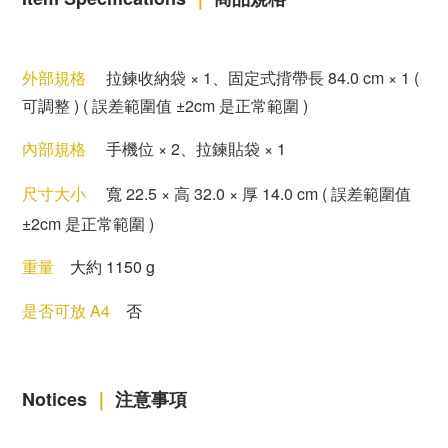
外部規格
拉鍊收納袋 × 1
、
固定式揹帶
長
84.0 cm
× 1
(
可調整 )
( 誤差範圍值 ±2cm 是正常範圍 )
內部規格
手機位
×
2
、
拉鍊貼袋
×
1
尺寸大小
寬
22.5
×
高 32
.0
×
厚 14
.0 cm
( 誤差範圍值
±2cm 是正常範圍 )
重量
大約 1150 g
是否可放 A4
否
Notices
｜
注意事項