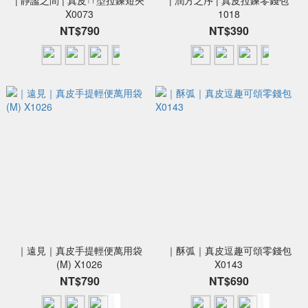
| 靜謐之間 | 真皮ㄇ型拉鍊短夾
| 潤方之序 | 真皮拉鍊零錢包
X0073
1018
NT$790
NT$390
｜遠見｜真皮手提輕便萬用袋
｜酥弧｜真皮逗趣可頌零錢包
(M) X1026
X0143
NT$790
NT$690