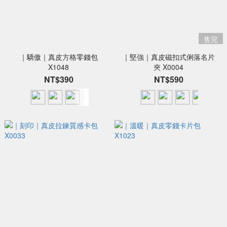
售完
｜驕傲｜真皮方格零錢包
｜堅強｜真皮磁扣式俐落名片
X1048
夾 X0004
NT$390
NT$590