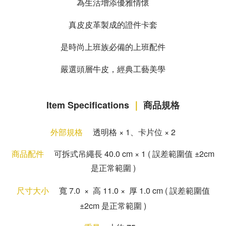
為生活增添優雅情懷
真皮皮革製成的證件卡套
是時尚上班族必備的上班配件
嚴選頭層牛皮，經典工藝美學
Item Specifications
｜
商品規格
外部規格
透明格
×
1
、
卡片位
×
2
商品配件
可拆式吊繩長 40.0 cm
×
1
( 誤差範圍值 ±2cm
是正常範圍 )
尺寸大小
寬 7
.0
×
高 11
.0
×
厚 1
.0 cm
( 誤差範圍值
±2cm 是正常範圍 )