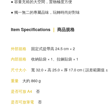
●
容量充裕的大空間，置物極度方便
●
獨一無二的專屬品味，玩轉時尚好對味
Item Specifications
｜
商品規格
外部規格
固定式提帶高 24.5 cm
×
2
內部規格
收納貼袋
× 1
、拉鍊貼袋 × 1
尺寸大小
寬
32.0
×
高 25
.0
×
厚 17
.0 cm
( 誤差範圍值 ±
重量
大約 860 g
是否可放 A4
否
是否可放筆電
否