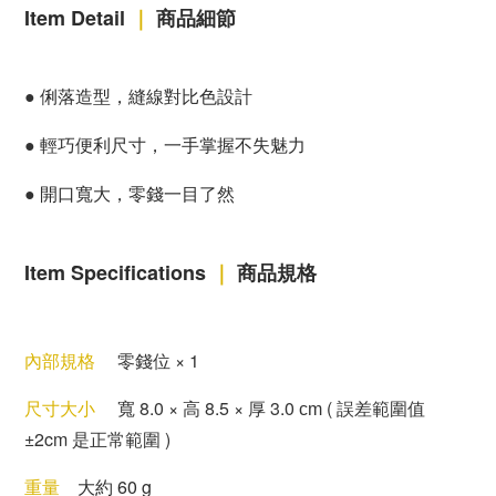
Item Detail
｜
商品細節
●
俐落造型，縫線對比色設計
●
輕巧便利尺寸，一手掌握不失魅力
●
開口寬大，零錢一目了然
Item Specifications
｜
商品規格
內
部規格
零錢位
×
1
尺寸大小
寬
8.0
×
高
8.5
×
厚
3
.0
( 誤差範圍值
cm
±
2
cm 是正常範圍 )
重量
大約 60 g