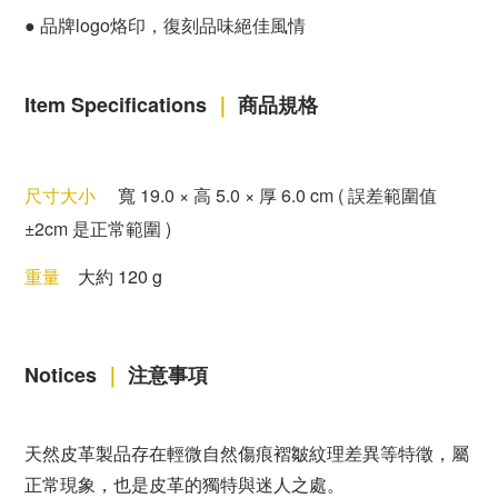
●
品牌logo烙印，復刻品味絕佳風情
Item Specifications
｜
商品規格
尺寸大小
寬
19.0
×
高 5
.0
×
厚 6
.0 cm
( 誤差範圍值
±2cm 是正常範圍 )
重量
大約 120 g
Notices
｜
注意事項
天然皮革製品存在輕微自然傷痕褶皺紋理差異等特徵，屬
正常現象，也是皮革的獨特與迷人之處。