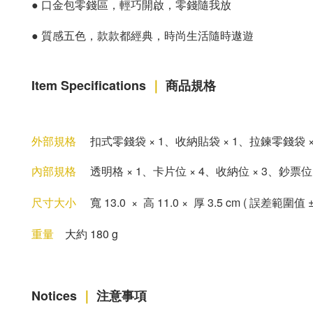
●
口金包零錢區，輕巧開啟，零錢隨我放
●
質感五色，款款都經典，時尚生活隨時遨遊
Item Specifications
｜
商品規格
外部規格
扣式零錢袋
×
1
、
收納貼袋
×
1
、
拉鍊零錢袋
內部規格
透明格
×
1
、
卡片位
×
4
、
收納位
×
3
、
鈔票
尺寸大小
寬 13
.0
×
高 11
.0
×
厚 3
.5 cm
( 誤差範圍值 ±
重量
大約 180 g
Notices
｜
注意事項