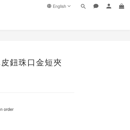
English
真皮鈕珠口金短夾
order