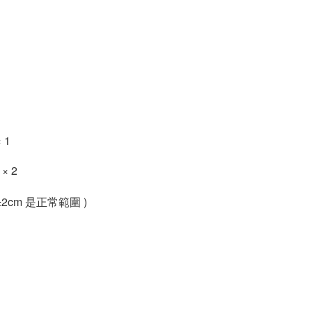
×
1
位
×
2
2cm 是正常範圍 )