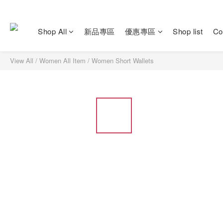
Shop All
新品專區
優惠專區
Shop list
Co
View All
/
Women All Item
/
Women Short Wallets