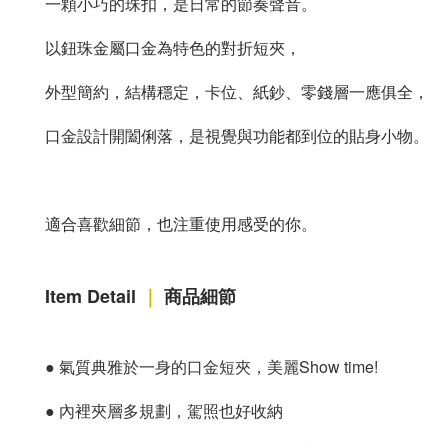
一顆小巧的珠扣，是日常的節奏聲音。
以鈕珠金屬口金為特色的對折短夾，
外型簡約，結構穩定，卡位、紙鈔、零錢層一應俱全，
口金設計開闔俐落，是視覺與功能都到位的貼身小物。
適合喜歡細節，也注重使用感受的你。
Item Detail
｜
商品細節
●
氣質典雅於一身的口金短夾，美麗Show time!
●
內裡夾層多規劃，駕照也好收納