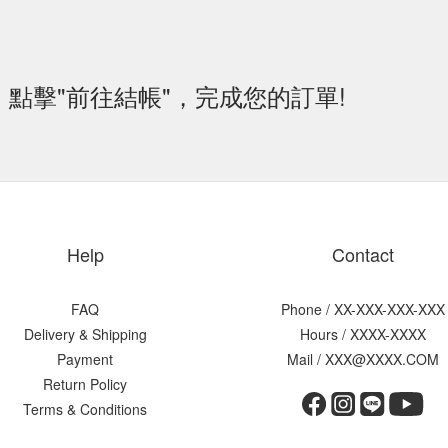
後，點擊"前往結帳"，完成您的訂單!
Help
Contact
FAQ
Phone / XX-XXX-XXX-XXX
Delivery & Shipping
Hours / XXXX-XXXX
Payment
Mail / XXX@XXXX.COM
Return Policy
Terms & Conditions