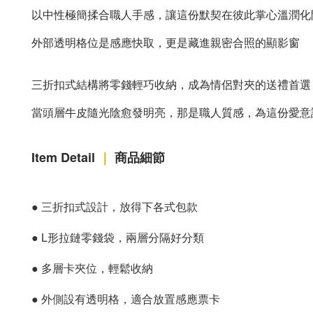
以中性極簡揉合職人手感，讓這份默契在彼此掌心溫潤化
外部透明格位是感應快取，更是藏進親密合照的顯影窗
三折扣式結構將零錢輕巧收納，成為情侶對夾的送禮首選
當頭層牛皮隨光陰愈發明亮，那是職人質感，為這份愛意
Item Detail
｜
商品細節
●
三折扣式設計，放得下各式包款
●
L形拉鏈零錢袋，兩層分隔好分類
●
多層卡夾位，輕鬆收納
●
外側設有透明格，適合放置感應票卡