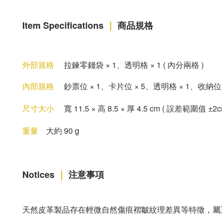
Item Specifications
｜
商品規格
外部規格
拉鍊
零錢袋
× 1
、
透
明格 × 1
( 內分兩格 )
內部規格
鈔票位
× 1
、卡片位
× 5
、
透明格
× 1
、
收納位 
尺寸大小
寬
11.5
×
高
8.5
×
厚
4.5 cm
( 誤差範圍值 ±2
重量
大約 90 g
Notices
｜
注意事項
天然皮革製品存在輕微自然傷痕褶皺紋理差異等特徵，屬