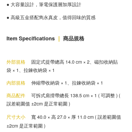
●
大容量設計，筆電保護層加厚設計
●
高級五金搭配雋永真皮，值得回味的質感
Item Specifications
｜
商品規格
外部規格
固定式提帶總高 14.0 cm
×
2
、
磁扣收納貼
袋
× 1
、
拉鍊收納袋
× 1
內部規格
伸縮帶收納袋
× 1
、
拉鍊收納袋
× 1
商品配件
可拆式肩揹帶
總長
138.5 cm
× 1
( 可調整 )
(
誤差範圍值 ±2cm 是正常範圍 )
尺寸大小
寬 40
.0
×
高 27
.0
×
厚 11
.0 cm
( 誤差範圍值
±2cm 是正常範圍 )