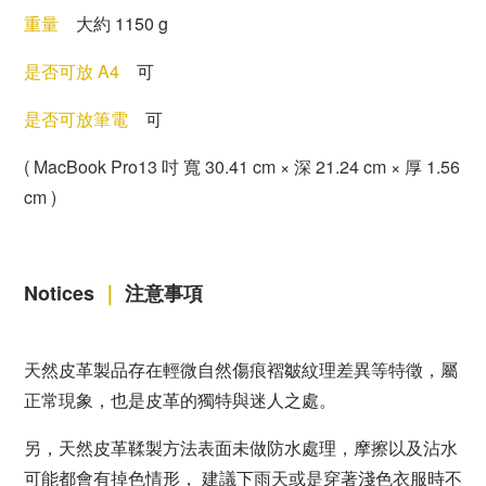
重量
大約 1150 g
是否可放 A4
可
是否可放筆電
可
( MacBook Pro13 吋 寬 30.41 cm × 深 21.24 cm × 厚 1.56
cm
)
Notices
｜
注意事項
天然皮革製品存在輕微自然傷痕褶皺紋理差異等特徵，屬
正常現象，也是皮革的獨特與迷人之處。
另，天然皮革鞣製方法表面未做防水處理，摩擦以及沾水
可能都會有掉色情形， 建議下雨天或是穿著淺色衣服時不