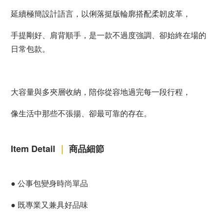
延續極簡設計語言，以俐落挺版輪廓搭配柔韌皮革，
手提剛好、肩背順手，是一款不過度強調、卻始終在場的
日常包款。
大容量與多夾層收納，陪你從容地過完每一段行程，
像生活中那些不張揚、卻最可靠的存在。
Item Detail
｜
商品細節
●
公事包變身時尚單品
●
既專業又兼具好品味