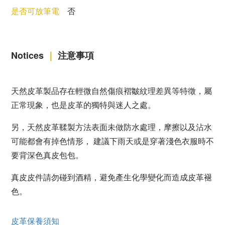
是否可放筆電
否
Notices
｜
注意事項
天然皮革製品存在輕微自然傷痕褶皺紋理差異等特徵，屬
正常現象，也是皮革的獨特與迷人之處。
另，天然皮革鞣製方法表面未做防水處理，摩擦以及沾水
可能都會有掉色情形， 建議下雨天或是穿著淺色衣服時不
要背深色真皮包包。
真皮皮件請勿碰到酒精，避免產生化學變化而造成皮革褪
色。
皮革保養須知