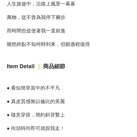
人生旅途中，沿路上風景一幕幕
萬物，從不曾為我停下腳步
而時間也促使著我一直前進
雖然終點不知何時到來，但願過程值得
Item Detail
｜
商品細節
●
看似簡單當中的不平凡
●
真皮質感無以倫比的美麗
●
隨意穿搭，簡約斜背繫上
●
街頭時尚即可就跟我走！