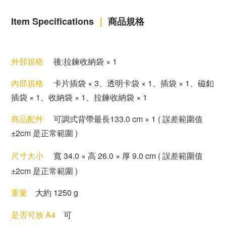
Item Specifications
｜
商品規格
外部規格
後:拉鍊收納袋 × 1
內部規格
卡片插袋
×
3、透明卡袋
×
1、插袋
×
1、磁釦
插袋
×
1、收納袋
×
1、拉鍊收納袋
×
1
商品配件
可調式背帶最長133.0 cm × 1 ( 誤差範圍值
±2cm 是正常範圍 )
尺寸大小
寬 34
.0
×
高 26
.0
×
厚 9
.0 cm
( 誤差範圍值
±2cm 是正常範圍 )
重量
大約 1250 g
是否可放 A4
可