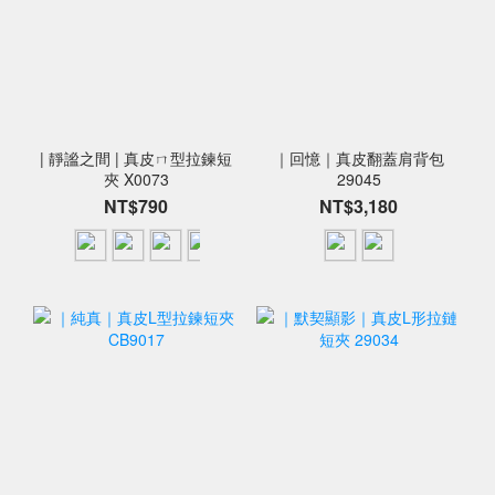
| 靜謐之間 | 真皮ㄇ型拉鍊短
｜回憶｜真皮翻蓋肩背包
夾 X0073
29045
NT$790
NT$3,180