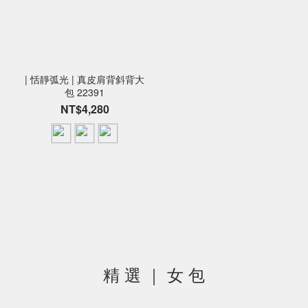
| 恬靜弧光 | 真皮肩背斜背大
包 22391
NT$4,280
精 選 ｜ 女 包