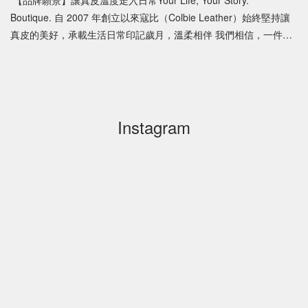
【品牌願景】讓真皮溫度走入日常Your Life, Your Story.
Boutique. 自 2007 年創立以來寇比（Colbie Leather）始終堅持讓
真皮的美好，承載生活日常印記歲月，溫柔相伴 我們相信，一件好
的皮件不應只是奢侈品，而是能提升品牌形象、傳遞溫度的隨身夥
伴。 【品牌使命】工藝與美學的完美融合 我們致力為您的訂製品創
造最高價值 ◆ 頂級選材：堅
持使用最高等級的頭層牛皮，確保觸感溫潤且經久耐用。◆ 匠心設
計：專業設計團隊，在實用與美感間取得完美平衡。
Instagram
◆ 厚道價格：在預算可控下，穩定提供高品質兼顧品牌質感 。
◆ 歲月印記：讓皮件承載您的企業故事，陪伴客戶品味經典
日常。 【專業承諾】寇比是您值得信賴的客製後盾 針對您的
需求，快速展現專業實力
◆ 誠信交付：重視每個階段的里程碑，確保交期精準。
◆ 專業質感：嚴謹把關每一道製程細節，確保
交託到您手中的，皆是精品之作。 ◆ 售後承諾：對品質負責，我
們不僅是製造者，更是您最體面的品牌大使。 我們相信真
皮的質感，可以傳遞品牌的溫度與誠意，讓寇比成為您企業形象的
延伸，立即諮詢，您的品牌成為觸手可及的經典。