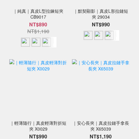
｜純真｜真皮L型拉鍊短夾
｜默契顯影｜真皮L形拉鏈短
CB9017
夾 29034
NT$890
NT$990
NT$1,190
｜輕薄隨行｜真皮輕薄對折短
｜安心長夾｜真皮拉鏈手拿長
夾 X0029
夾 X65039
NT$990
NT$1,190