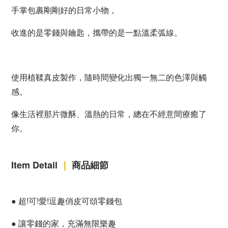
手掌包裹剛剛好的日常小物，
收進的是零錢與鑰匙，攜帶的是一點溫柔弧線。
使用植鞣真皮製作，隨時間變化出獨一無二的色澤與觸
感。
像生活裡那片微酥、溫熱的日常，總在不經意間療癒了
你。
Item Detail
｜
商品細節
●
超!可!愛!逗趣俏皮可頌零錢包
●
讓零錢的家，充滿無限樂趣