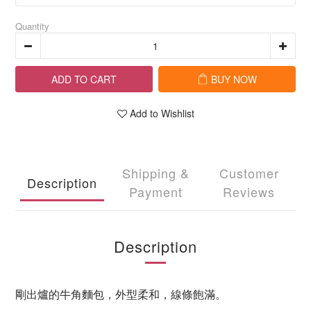
Quantity
ADD TO CART
BUY NOW
Add to Wishlist
Shipping &
Customer
Description
Payment
Reviews
Description
剛出爐的牛角麵包，外型柔和，線條飽滿。