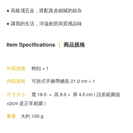
●
高級淺五金，搭配真皮細膩的組合
●
讓我的生活，洋溢創意與質感品味
Item Specifications
｜
商品規格
外部規格
狗扣 × 1
內部規格
可拆式手腕帶
總長 21.0 cm
× 1
尺寸大小
寬
18.0
×
高 8
.0
×
厚 4
.5 cm
( 誤差範圍值
±2cm 是正常範圍 )
重量
大約 100 g