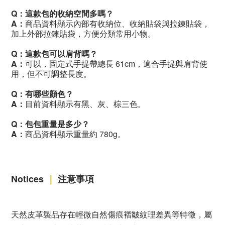
Q
：這款包的收納空間多嗎？
A
：
商品資料顯示內部有收納位、收納貼袋與拉鍊貼袋，
加上外部拉鍊貼袋，方便分類常用小物。
Q
：
這款包可以肩背嗎？
A
：
可以，固定式手提帶總長 61cm，適合手提與肩背使
用，但不可調整長度。
Q
：
有哪些顏色？
A
：
目前資料顯示有黑、灰、棕三色。
Q
：包包重量是多少？
A
：
商品資料顯示重量約 780g。
Notices
｜
注意事項
天然皮革製品存在輕微自然傷痕褶皺紋理差異等特徵，屬