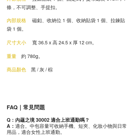
條，不可調整、手提扣。
內部規格
磁釦、收納位 1 個、收納貼袋 1 個、拉鍊貼
袋 1 個。
尺寸大小
寬 36.5 x 高 24.5 x 厚 12 cm。
重量
約 780g。
商品顏色
黑 / 灰 / 棕
FAQ
｜常見問題
Q
：
內蘊之境 30002 適合上班通勤嗎？
A
：
適合。中包容量可收納手機、短夾、化妝小物與日常
用品，適合女性上班通勤。