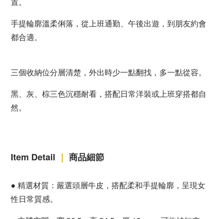
置。
手提輪廓溫柔俐落，從上班通勤、午後出遊，到朋友約會
都合適。
三個收納位分層清楚，外出時少一點翻找，多一點從容。
黑、灰、棕三色沉穩耐看，搭配日常洋裝或上班穿搭都自
然。
Item Detail
｜
商
品細節
●
精選材質：嚴選頭層牛皮，搭配柔和手提輪廓，呈現女
性日常質感。