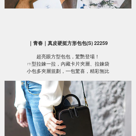
｜青春｜真皮硬挺方形包包(S) 22259
超亮眼方型包包，驚艷登場！
ㄇ型拉鍊一拉，內藏卡片夾層、拉鍊袋
小包多夾層規劃，一包驚喜，精彩無比