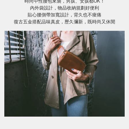
時尚中性腰包來襲，男孩、女孩都OK！
內外袋設計，物品收納規劃好便利
貼心腰側帶加寬設計，背久也不痠痛
復古五金搭配品味真皮，歷久彌新，既時尚又休閒