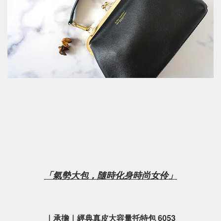
「氣勢大包，隨時化身時尚女伶」
｜承擔｜經典真皮大容量托特包 6053