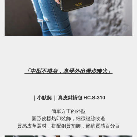
「中型不挑身，享受外出漫步時光」
｜小默契｜ 真皮斜揹包 HC.S-310
簡單方正的外型
圓形皮標烙印裝飾，細緻縫線收邊
質感皮革選材，搭配銅質扣飾，簡約質感百分百