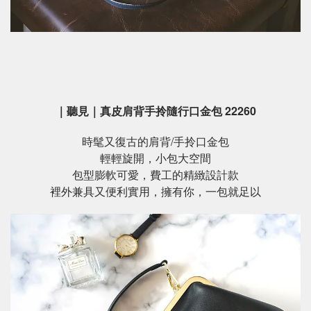
｜聽見｜真皮肩背手拎隨行口金包 22260
時髦又復古的肩背/手拎口金包
輕輕旋開，小包大空間
包型膨軟可愛，費工的精緻設計款
裡外兼具又便利實用，擁有你，一包就足以