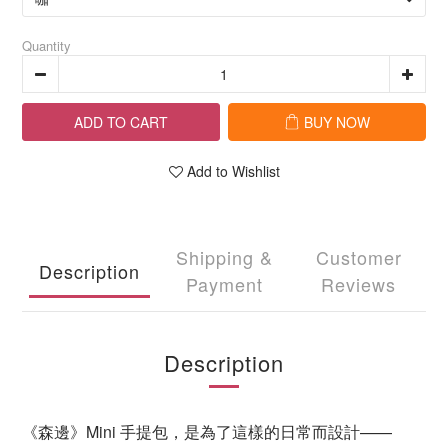
Quantity
ADD TO CART
BUY NOW
Add to Wishlist
Shipping &
Customer
Description
Payment
Reviews
Description
《森邊》Mini 手提包，是為了這樣的日常而設計——