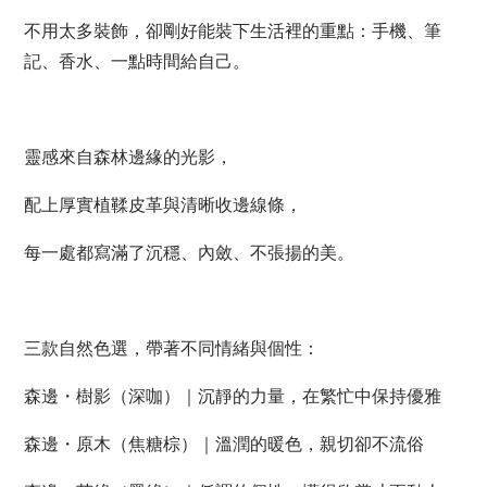
不用太多裝飾，卻剛好能裝下生活裡的重點：手機、筆
記、香水、一點時間給自己。
靈感來自森林邊緣的光影，
配上厚實植鞣皮革與清晰收邊線條，
每一處都寫滿了沉穩、內斂、不張揚的美。
三款自然色選，帶著不同情緒與個性：
森邊・樹影（深咖）｜沉靜的力量，在繁忙中保持優雅
森邊・原木（焦糖棕）｜溫潤的暖色，親切卻不流俗