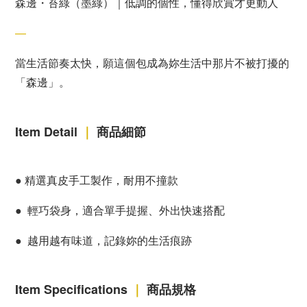
森邊・苔綠（墨綠）｜低調的個性，懂得欣賞才更動人
—
當生活節奏太快，願這個包成為妳生活中那片不被打擾的
「森邊」。
Item Detail
｜
商品細節
●
精選真皮手工製作，耐用不撞款
●
輕巧袋身，適合單手提握、外出快速搭配
●
越用越有味道，記錄妳的生活痕跡
Item Specifications
｜
商品規格