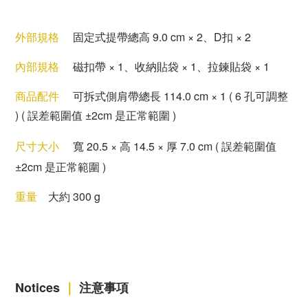
外部規格
固定式提帶總高 9.0 cm
×
2
、
D扣
×
2
內部規格
磁扣帶
×
1
、
收納貼袋
×
1
、
拉鍊貼袋
×
1
商品配件
可拆式側肩帶
總長
114.0 cm
× 1
( 6 孔可調整
)
( 誤差範圍值 ±2cm 是正常範圍 )
尺寸大小
寬
20.5
×
高
14.5
×
厚
7.0 cm
( 誤差範圍值
±2cm 是正常範圍 )
重量
大約 300 g
Notices
｜
注意事項