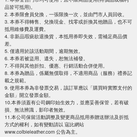
品皆可抵用)。
2. 本券限會員兌換，一張限換一次，並由門市人員回收。
3. 本券不得轉售、兌換現金、找零或折換其他贈品，也不可
抵用維修費及運費。
4. 非新品瑕疵欲退換貨，本抵用券即失效，需補足商品價
差。
5. 僅適用於該活動期間，逾期無效。
6. 本券若被盜用、遺失，恕無法補發。
7. 不得與其他折扣、優惠、行銷活動合併使用。
8. 本券為贈品，係屬無償取得，不適用商品（服務）禮券記
載之規範。
9. 使用本券為非發票交易，該訂單應以「購買時實際支付的
金額」開立發票金額。
10.本券須蓋有公司鋼印始生效力，並應妥善保管，若有破
損、無法辨識，影印者無效。
11.本公司保留活動調整及變更商品抵用券贈送辦法及折抵
方式的權利，如有變動請以 寇比網站
www.colbieleather.com 公告為主。